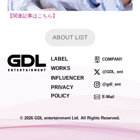
【関連記事はこちら】
ABOUT LIST
LABEL
COMPANY
WORKS
@GDL_ent
INFLUENCER
@gdl_ent
PRIVACY
POLICY
E-Mail
© 2026 GDL entertainment Ltd. All Rights Reserved.