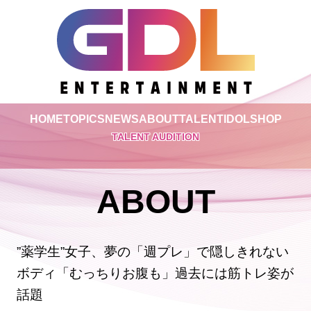
HOME
TOPICS
NEWS
ABOUT
TALENT
IDOL
SHOP
TALENT AUDITION
ABOUT
”薬学生”女子、夢の「週プレ」で隠しきれない
ボディ「むっちりお腹も」過去には筋トレ姿が
話題