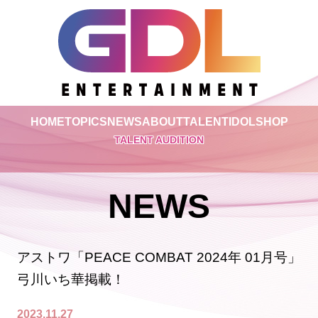
HOME
TOPICS
NEWS
ABOUT
TALENT
IDOL
SHOP
TALENT AUDITION
NEWS
アストワ「PEACE COMBAT 2024年 01月号」
弓川いち華掲載！
2023.11.27