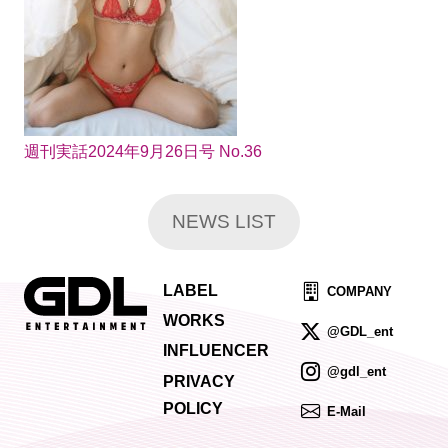
週刊実話2024年9月26日号 No.36
NEWS LIST
LABEL
COMPANY
WORKS
@GDL_ent
INFLUENCER
@gdl_ent
PRIVACY
POLICY
E-Mail