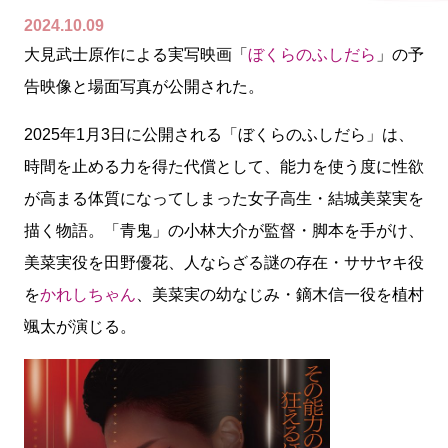
2024.10.09
大見武士原作による実写映画「
ぼくらのふしだら
」の予
告映像と場面写真が公開された。
2025年1月3日に公開される「ぼくらのふしだら」は、
時間を止める力を得た代償として、能力を使う度に性欲
が高まる体質になってしまった女子高生・結城美菜実を
描く物語。「青鬼」の小林大介が監督・脚本を手がけ、
美菜実役を田野優花、人ならざる謎の存在・ササヤキ役
を
かれしちゃん
、美菜実の幼なじみ・鏑木信一役を植村
颯太が演じる。