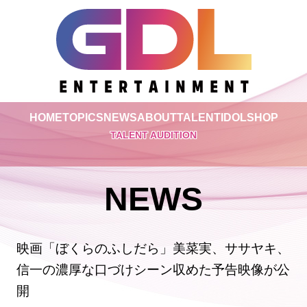
HOME
TOPICS
NEWS
ABOUT
TALENT
IDOL
SHOP
TALENT AUDITION
NEWS
映画「ぼくらのふしだら」美菜実、ササヤキ、
信一の濃厚な口づけシーン収めた予告映像が公
開