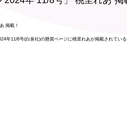
024年 11/8号」 桃里れあ 掲
れあ 掲載！
2024年11/8号(白泉社)の懸賞ページに桃里れあが掲載されてい