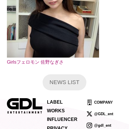
Girlsフェロモン 佐野なぎさ
NEWS LIST
LABEL
COMPANY
WORKS
@GDL_ent
INFLUENCER
@gdl_ent
PRIVACY