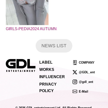
GIRLS-PEDIA2024 AUTUMN
NEWS LIST
LABEL
COMPANY
WORKS
@GDL_ent
INFLUENCER
@gdl_ent
PRIVACY
POLICY
E-Mail
© 2026 GDL entertainment Ltd. All Rights Reserved.