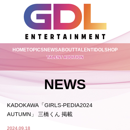
HOME
TOPICS
NEWS
ABOUT
TALENT
IDOL
SHOP
TALENT AUDITION
NEWS
KADOKAWA「GIRLS-PEDIA2024
AUTUMN」 三橋くん 掲載
2024.09.18