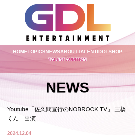
HOME
TOPICS
NEWS
ABOUT
TALENT
IDOL
SHOP
TALENT AUDITION
NEWS
Youtube「佐久間宣行のNOBROCK TV」 三橋
くん 出演
2024.12.04