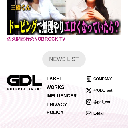
佐久間宣行のNOBROCK TV
NEWS LIST
LABEL
COMPANY
WORKS
@GDL_ent
INFLUENCER
@gdl_ent
PRIVACY
POLICY
E-Mail