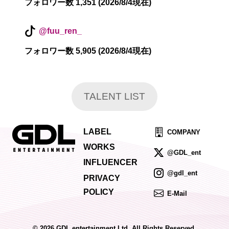
フォロワー数 1,351 (2026/8/4現在)
@fuu_ren_
フォロワー数 5,905 (2026/8/4現在)
TALENT LIST
LABEL
COMPANY
WORKS
@GDL_ent
INFLUENCER
@gdl_ent
PRIVACY
POLICY
E-Mail
© 2026 GDL entertainment Ltd. All Rights Reserved.