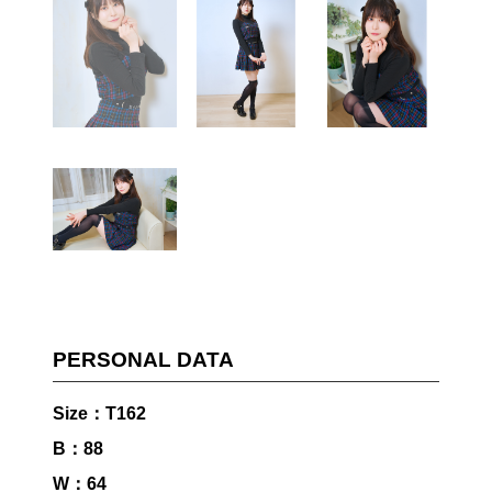
PERSONAL DATA
Size：T162
B：88
W：64