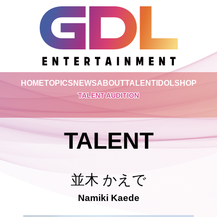
HOME
TOPICS
NEWS
ABOUT
TALENT
IDOL
SHOP
TALENT AUDITION
TALENT
並木 かえで
Namiki Kaede