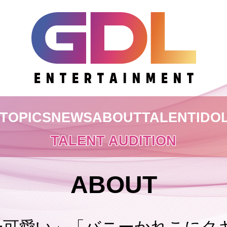
TOPICS
NEWS
ABOUT
TALENT
IDO
TALENT AUDITION
ABOUT