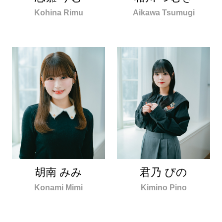
Kohina Rimu
Aikawa Tsumugi
胡南 みみ
君乃 ぴの
Konami Mimi
Kimino Pino