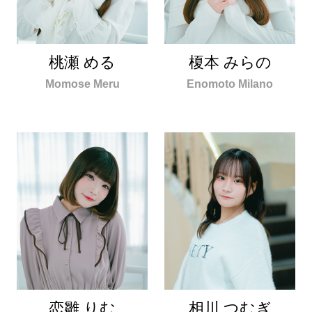
桃瀬 める
榎本 みらの
Momose Meru
Enomoto Milano
恋雛 りむ
相川 つむぎ