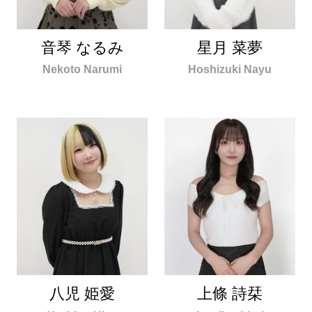
音琴 なるみ
星月 菜夢
Nekoto Narumi
Hoshizuki Nayu
八児 姫愛
上條 詩栞