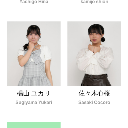
Yachigo Hina
kamijo shiori
椙山 ユカリ
佐々木心桜
Sugiyama Yukari
Sasaki Cocoro