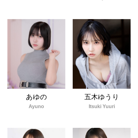
あゆの
五木ゆうり
Ayuno
Itsuki Yuuri