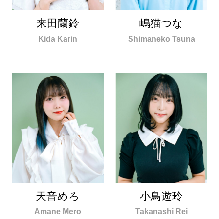
来田蘭鈴
嶋猫つな
Kida Karin
Shimaneko Tsuna
天音めろ
小鳥遊玲
Amane Mero
Takanashi Rei