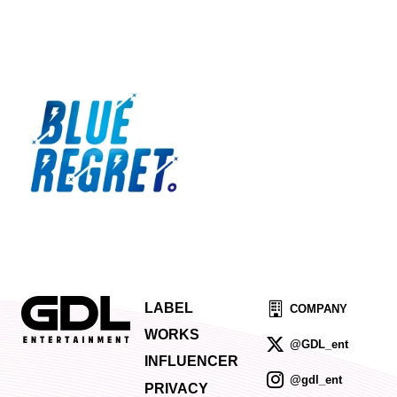
LABEL
COMPANY
WORKS
@GDL_ent
INFLUENCER
@gdl_ent
PRIVACY