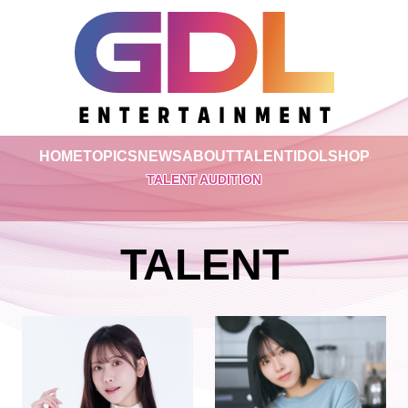
HOME
TOPICS
NEWS
ABOUT
TALENT
IDOL
SHOP
TALENT AUDITION
TALENT