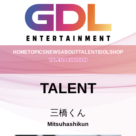
HOME
TOPICS
NEWS
ABOUT
TALENT
IDOL
SHOP
TALENT AUDITION
TALENT
三橋くん
Mitsuhashikun