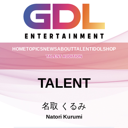
HOME
TOPICS
NEWS
ABOUT
TALENT
IDOL
SHOP
TALENT AUDITION
TALENT
名取 くるみ
Natori Kurumi