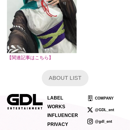
【関連記事はこちら】
ABOUT LIST
LABEL
COMPANY
WORKS
@GDL_ent
INFLUENCER
@gdl_ent
PRIVACY