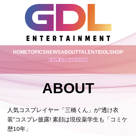
HOME
TOPICS
NEWS
ABOUT
TALENT
IDOL
SHOP
TALENT AUDITION
ABOUT
人気コスプレイヤー「三橋くん」が“透け衣
装”コスプレ披露! 素顔は現役薬学生も「コミケ
歴10年」