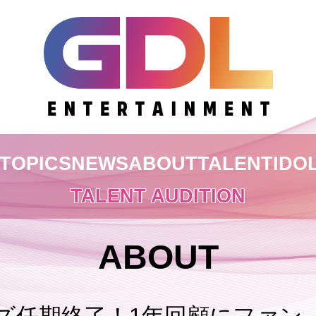
TOPICS
NEWS
ABOUT
TALENT
IDO
TALENT AUDITION
ABOUT