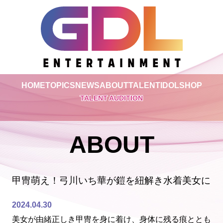
HOME
TOPICS
NEWS
ABOUT
TALENT
IDOL
SHOP
TALENT AUDITION
ABOUT
甲冑萌え！弓川いち華が鎧を紐解き水着美女に
2024.04.30
美女が由緒正しき甲冑を身に着け、身体に残る痕ととも