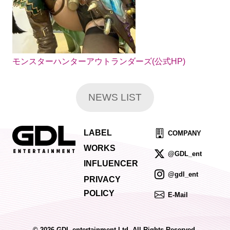
モンスターハンターアウトランダーズ(公式HP)
NEWS LIST
LABEL
COMPANY
WORKS
@GDL_ent
INFLUENCER
@gdl_ent
PRIVACY
POLICY
E-Mail
© 2026 GDL entertainment Ltd. All Rights Reserved.