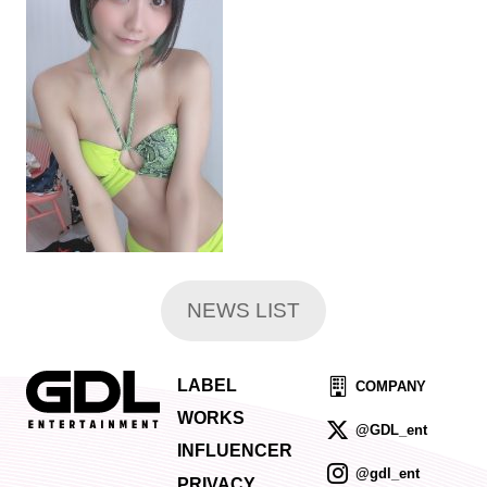
NEWS LIST
LABEL
COMPANY
WORKS
@GDL_ent
INFLUENCER
@gdl_ent
PRIVACY