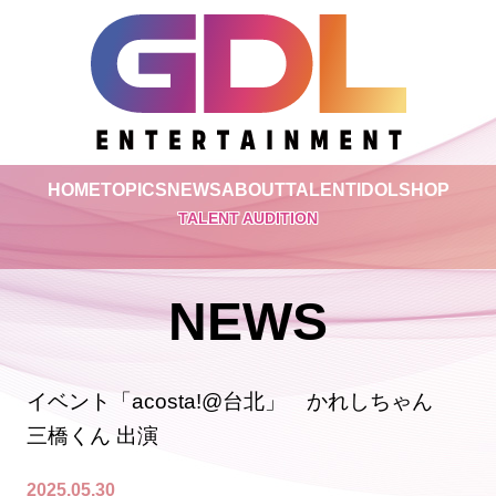
HOME
TOPICS
NEWS
ABOUT
TALENT
IDOL
SHOP
TALENT AUDITION
NEWS
イベント「acosta!@台北」 かれしちゃん
三橋くん 出演
2025.05.30