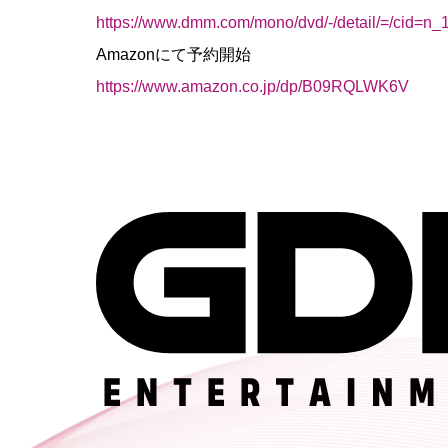
https://www.dmm.com/mono/dvd/-/detail/=/cid=n
Amazonにて予約開始
https://www.amazon.co.jp/dp/B09RQLWK6V