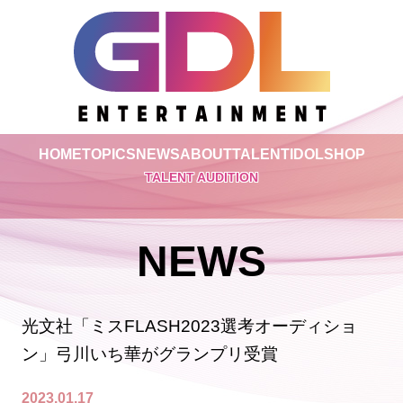
HOME
TOPICS
NEWS
ABOUT
TALENT
IDOL
SHOP
TALENT AUDITION
NEWS
光文社「ミスFLASH2023選考オーディショ
ン」弓川いち華がグランプリ受賞
2023.01.17