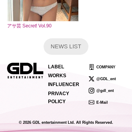
アサ芸 Secret! Vol.90
NEWS LIST
LABEL
COMPANY
WORKS
@GDL_ent
INFLUENCER
@gdl_ent
PRIVACY
POLICY
E-Mail
© 2026 GDL entertainment Ltd. All Rights Reserved.