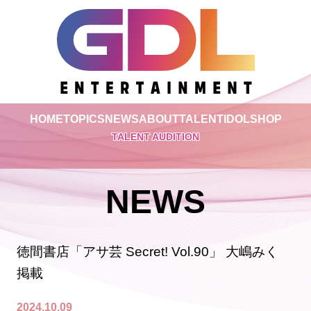
HOME
TOPICS
NEWS
ABOUT
TALENT
IDOL
SHOP
TALENT AUDITION
NEWS
徳間書店「アサ芸 Secret! Vol.90」 大嶋みく
掲載
2024.10.09