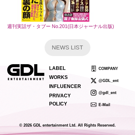
週刊実話ザ・タブー No.201(日本ジャーナル出版)
NEWS LIST
LABEL
COMPANY
WORKS
@GDL_ent
INFLUENCER
@gdl_ent
PRIVACY
POLICY
E-Mail
© 2026 GDL entertainment Ltd. All Rights Reserved.