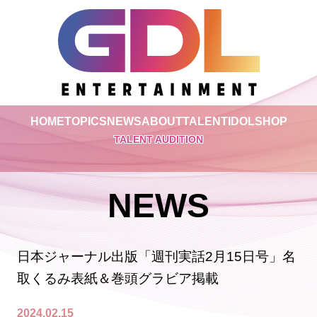
HOME
TOPICS
NEWS
ABOUT
TALENT
IDOL
SHOP
TALENT AUDITION
NEWS
日本ジャーナル出版「週刊実話2月15日号」名
取くるみ表紙＆巻頭グラビア掲載
2024.02.15