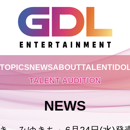
TOPICS
NEWS
ABOUT
TALENT
IDO
TALENT AUDITION
NEWS