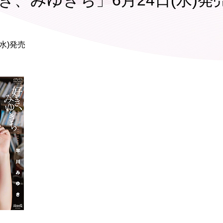
好き、みゆきち」6月24日(水)発
水)発売