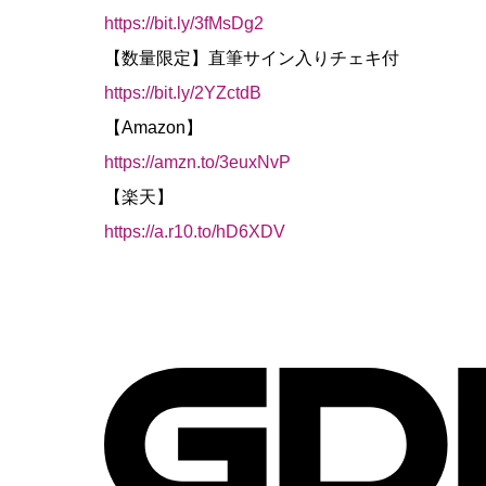
https://bit.ly/3fMsDg2
【数量限定】直筆サイン入りチェキ付
https://bit.ly/2YZctdB
【Amazon】
https://amzn.to/3euxNvP
【楽天】
https://a.r10.to/hD6XDV