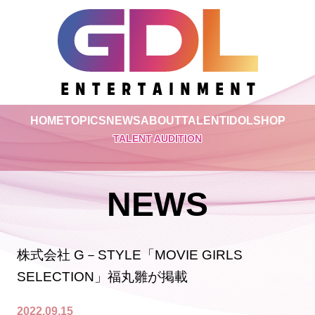
HOME
TOPICS
NEWS
ABOUT
TALENT
IDOL
SHOP
TALENT AUDITION
NEWS
株式会社 G－STYLE「MOVIE GIRLS
SELECTION」福丸雛が掲載
2022.09.15