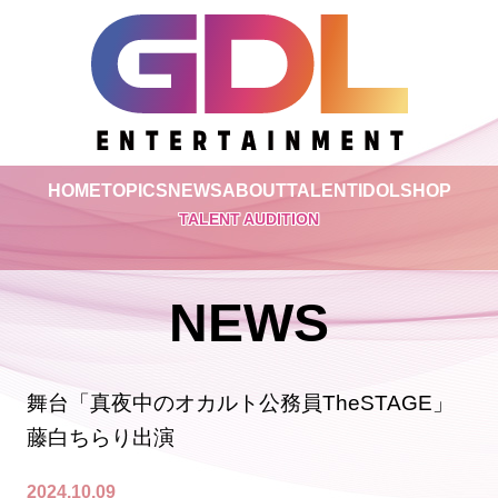
HOME
TOPICS
NEWS
ABOUT
TALENT
IDOL
SHOP
TALENT AUDITION
NEWS
舞台「真夜中のオカルト公務員TheSTAGE」
藤白ちらり出演
2024.10.09