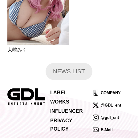
大嶋みく
NEWS LIST
LABEL
COMPANY
WORKS
@GDL_ent
INFLUENCER
@gdl_ent
PRIVACY
POLICY
E-Mail