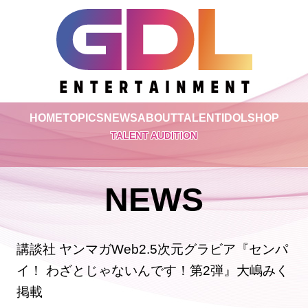
HOME
TOPICS
NEWS
ABOUT
TALENT
IDOL
SHOP
TALENT AUDITION
NEWS
講談社 ヤンマガWeb2.5次元グラビア『センパ
イ！ わざとじゃないんです！第2弾』大嶋みく
掲載