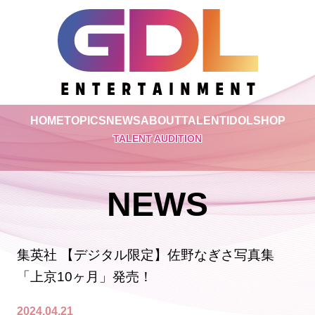
HOME
TOPICS
NEWS
ABOUT
TALENT
IDOL
SHOP
TALENT AUDITION
NEWS
集英社 【デジタル限定】佐野なぎさ写真集
「上京10ヶ月」発売！
2024.04.21