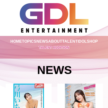
HOME
TOPICS
NEWS
ABOUT
TALENT
IDOL
SHOP
TALENT AUDITION
NEWS