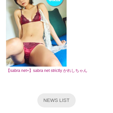
【sabra net+】sabra net strictly かれしちゃん
NEWS LIST