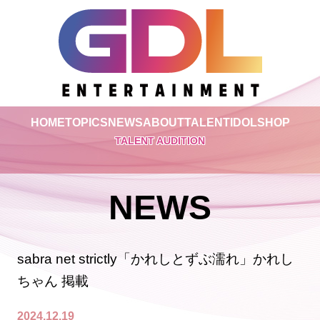
HOME
TOPICS
NEWS
ABOUT
TALENT
IDOL
SHOP
TALENT AUDITION
NEWS
sabra net strictly「かれしとずぶ濡れ」かれし
ちゃん 掲載
2024.12.19