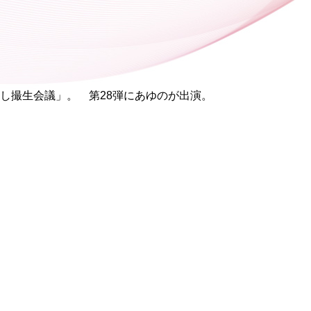
推し撮生会議」。 第28弾にあゆのが出演。