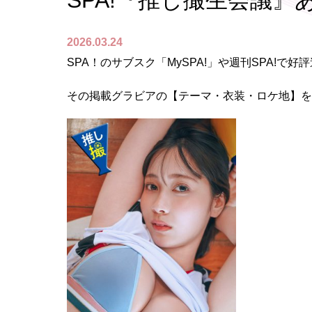
SPA!『推し撮生会議』
2026.03.24
SPA！のサブスク「MySPA!」や週刊SPA!
その掲載グラビアの【テーマ・衣装・ロケ地】を視