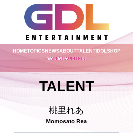
HOME
TOPICS
NEWS
ABOUT
TALENT
IDOL
SHOP
TALENT AUDITION
TALENT
桃里れあ
Momosato Rea