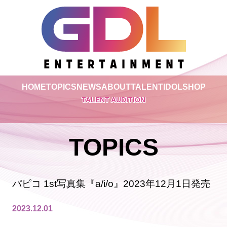
HOME
TOPICS
NEWS
ABOUT
TALENT
IDOL
SHOP
TALENT AUDITION
TOPICS
パピコ 1st写真集『a/i/o』2023年12月1日発売
2023.12.01