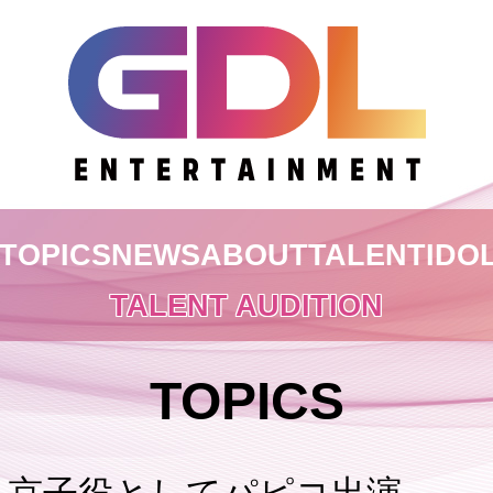
TOPICS
NEWS
ABOUT
TALENT
IDO
TALENT AUDITION
TOPICS